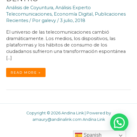
Análisis de Coyuntura
,
Análisis Experto
Telecomunicaciones
,
Economía Digital
,
Publicaciones
Recientes
/ Por
galevy
/
3 julio, 2018
El universo de las telecomunicaciones cambió
dramáticamente. Los medios, los dispositivos, las
plataformas y los hábitos de consumo de los
ciudadanos sufrieron una transformación espontánea
[…]
MULTINACIONALES
READ MORE »
DE
LAS
TELECOMUNICACIONES
GRANDES
POR
FUERA,
RÍGIDAS
POR
DENTRO
Copyright © 2026 Andina Link | Powered by
amaury@andinalink.com Andina Link
Spanish