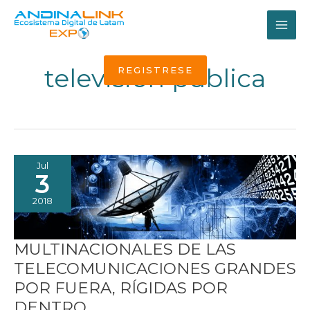
Ir
al
MAI
contenido
ME
televisión pública
REGISTRESE
Jul
3
2018
MULTINACIONALES DE LAS
TELECOMUNICACIONES GRANDES
POR FUERA, RÍGIDAS POR
DENTRO