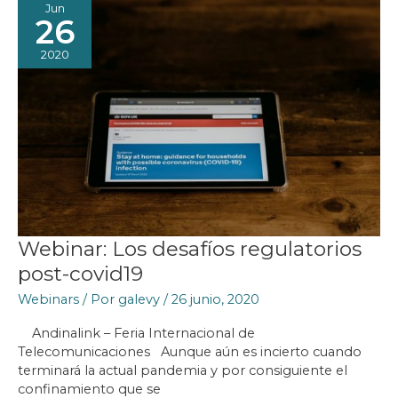
Jun
26
2020
Webinar: Los desafíos regulatorios
post-covid19
Webinars
/ Por
galevy
/
26 junio, 2020
Andinalink – Feria Internacional de
Telecomunicaciones Aunque aún es incierto cuando
terminará la actual pandemia y por consiguiente el
confinamiento que se