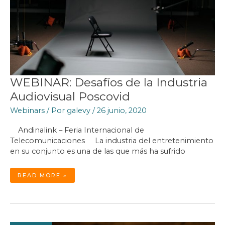
WEBINAR: Desafíos de la Industria
Audiovisual Poscovid
Webinars
/ Por
galevy
/
26 junio, 2020
Andinalink – Feria Internacional de
Telecomunicaciones La industria del entretenimiento
en su conjunto es una de las que más ha sufrido
WEBINAR:
READ MORE »
DESAFÍOS
DE
LA
INDUSTRIA
AUDIOVISUAL
POSCOVID