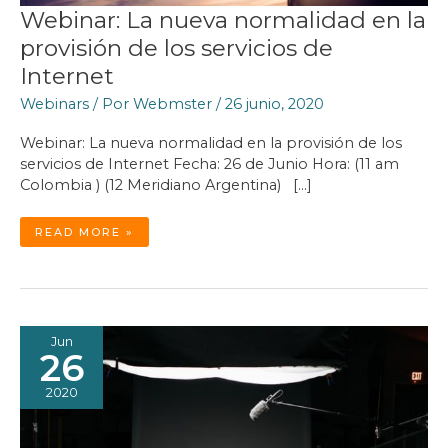
Webinar: La nueva normalidad en la
provisión de los servicios de
Internet
Webinars
/ Por
Webmster
/
26 junio, 2020
Webinar: La nueva normalidad en la provisión de los
servicios de Internet Fecha: 26 de Junio Hora: (11 am
Colombia ) (12 Meridiano Argentina) […]
WEBINAR:
READ MORE »
LA
NUEVA
NORMALIDAD
EN
LA
PROVISIÓN
DE
LOS
SERVICIOS
DE
Jun
INTERNET
26
2020