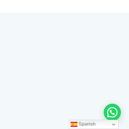
Spanish