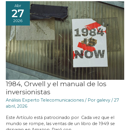
NOTICIAS
Abr
FALSAS
TAN
27
FÁCIL
2026
1984, Orwell y el manual de los
inversionistas
Análisis Experto Telecomunicaciones
/ Por
galevy
/
27
abril, 2026
Este Artículo está patrocinado por Cada vez que el
mundo se rompe, las ventas de un libro de 1949 se
disparan en Amazon. Pasó con