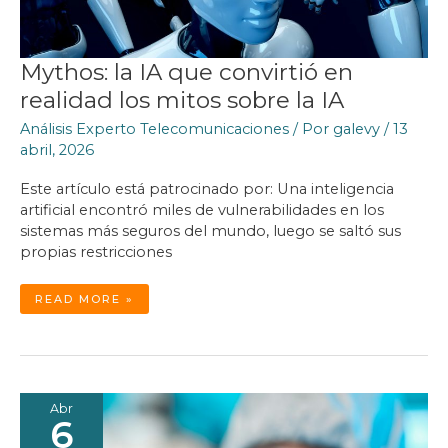
Mythos: la IA que convirtió en
realidad los mitos sobre la IA
Análisis Experto Telecomunicaciones
/ Por
galevy
/
13
abril, 2026
Este artículo está patrocinado por: Una inteligencia
artificial encontró miles de vulnerabilidades en los
sistemas más seguros del mundo, luego se saltó sus
propias restricciones
MYTHOS:
READ MORE »
LA
IA
QUE
CONVIRTIÓ
EN
REALIDAD
LOS
MITOS
SOBRE
LA
Abr
IA
6