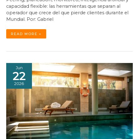
capacidad flexible: las herramientas que separan al
operador que crece del que pierde clientes durante el
Mundial. Por: Gabriel
EL
READ MORE »
GOL
QUE
TUMBA
LA
RED
Jun
22
2026