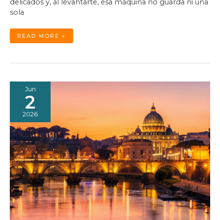
delicados y, al levantarte, esa máquina no guarda ni una
sola
EL
READ MORE »
SISTEMA
OPERATIVO
QUE
CABE
EN
UN
USB
Jun
2
2026