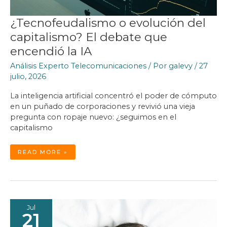
¿Tecnofeudalismo o evolución del
capitalismo? El debate que
encendió la IA
Análisis Experto Telecomunicaciones
/ Por
galevy
/
27
julio, 2026
La inteligencia artificial concentró el poder de cómputo
en un puñado de corporaciones y revivió una vieja
pregunta con ropaje nuevo: ¿seguimos en el
capitalismo
¿TECNOFEUDALISMO
READ MORE »
O
EVOLUCIÓN
DEL
CAPITALISMO?
EL
DEBATE
QUE
ENCENDIÓ
LA
IA
Jul
21