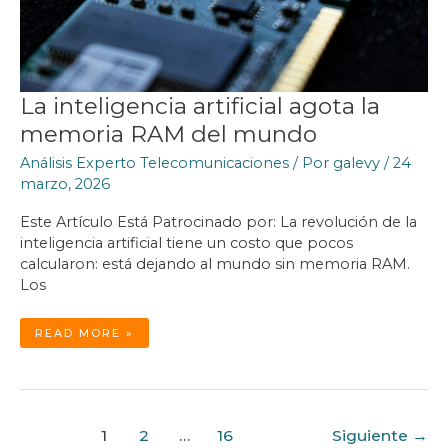
La inteligencia artificial agota la
memoria RAM del mundo
Análisis Experto Telecomunicaciones
/ Por
galevy
/
24
marzo, 2026
Este Artículo Está Patrocinado por: La revolución de la
inteligencia artificial tiene un costo que pocos
calcularon: está dejando al mundo sin memoria RAM.
Los
LA
READ MORE »
INTELIGENCIA
ARTIFICIAL
AGOTA
LA
MEMORIA
RAM
DEL
MUNDO
Paginación
1
2
…
16
Siguiente
→