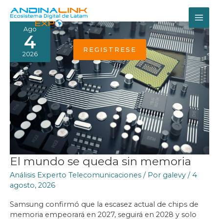
Ir
al
MAI
contenido
Ago
4
ME
REGISTRESE
2026
El mundo se queda sin memoria
Análisis Experto Telecomunicaciones
/ Por
galevy
/
4
agosto, 2026
Samsung confirmó que la escasez actual de chips de
memoria empeorará en 2027, seguirá en 2028 y solo