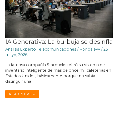
IA Generativa: La burbuja se desinfla
Análisis Experto Telecomunicaciones
/ Por
galevy
/
25
mayo, 2026
La famosa compañía Starbucks retiró su sistema de
inventario inteligente de más de once mil cafeterías en
Estados Unidos, básicamente porque no sabía
distinguir una
IA
READ MORE »
GENERATIVA:
LA
BURBUJA
SE
DESINFLA