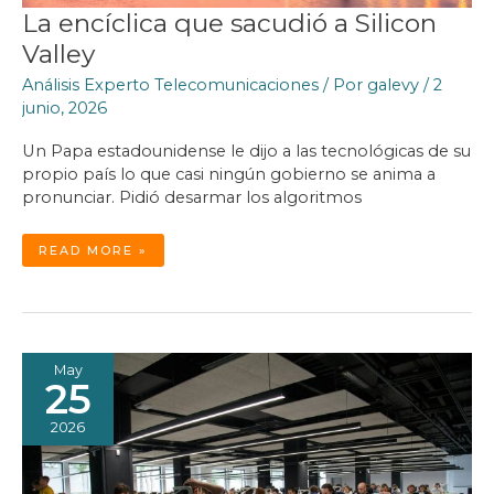
La encíclica que sacudió a Silicon
Valley
Análisis Experto Telecomunicaciones
/ Por
galevy
/
2
junio, 2026
Un Papa estadounidense le dijo a las tecnológicas de su
propio país lo que casi ningún gobierno se anima a
pronunciar. Pidió desarmar los algoritmos
LA
READ MORE »
ENCÍCLICA
QUE
SACUDIÓ
A
SILICON
VALLEY
May
25
2026