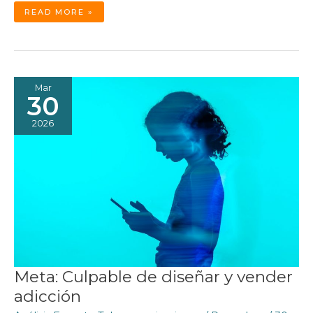
LOS
READ MORE »
CHIPS
JAPONESES
QUE
CAMBIARÁN
EL
RUMBO
DE
LAS
TELECOMUNICACIONES
Mar
30
2026
Meta: Culpable de diseñar y vender
adicción