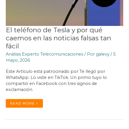
El teléfono de Tesla y por qué
caemos en las noticias falsas tan
fácil
Análisis Experto Telecomunicaciones
/ Por
galevy
/
5
mayo, 2026
Este Artículo está patrocinado por Te llegó por
WhatsApp. Lo viste en TikTok. Un primo tuyo lo
compartió en Facebook con tres signos de
exclamación.
EL
READ MORE »
TELÉFONO
DE
TESLA
Y
POR
QUÉ
CAEMOS
EN
LAS