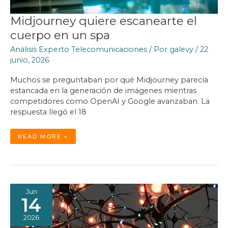
Midjourney quiere escanearte el
cuerpo en un spa
Análisis Experto Telecomunicaciones
/ Por
galevy
/
22
junio, 2026
Muchos se preguntaban por qué Midjourney parecía
estancada en la generación de imágenes mientras
competidores como OpenAI y Google avanzaban. La
respuesta llegó el 18
MIDJOURNEY
READ MORE »
QUIERE
ESCANEARTE
EL
CUERPO
EN
UN
SPA
Jun
14
2026