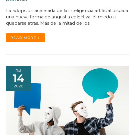
La adopción acelerada de la inteligencia artificial dispara
una nueva forma de angustia colectiva: el miedo a
quedarse atrás. Más de la mitad de los
FOMO:
READ MORE »
LA
ANGUSTIA
DE
QUEDARSE
ATRÁS
Jul
14
2026