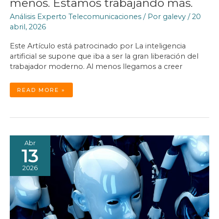
menos. Estamos trabajando más.
Análisis Experto Telecomunicaciones
/ Por
galevy
/
20
abril, 2026
Este Artículo está patrocinado por La inteligencia
artificial se supone que iba a ser la gran liberación del
trabajador moderno. Al menos llegamos a creer
LA
READ MORE »
IA
PROMETIÓ
HACERNOS
TRABAJAR
MENOS.
ESTAMOS
TRABAJANDO
MÁS.
Abr
13
2026