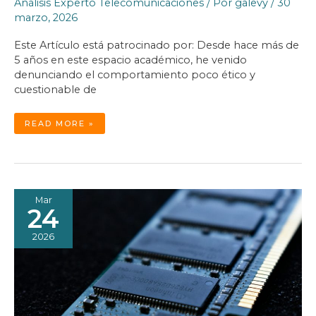
Análisis Experto Telecomunicaciones
/ Por
galevy
/
30
marzo, 2026
Este Artículo está patrocinado por: Desde hace más de
5 años en este espacio académico, he venido
denunciando el comportamiento poco ético y
cuestionable de
META:
READ MORE »
CULPABLE
DE
DISEÑAR
Y
VENDER
ADICCIÓN
Mar
24
2026