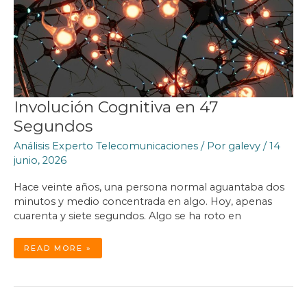
Involución Cognitiva en 47
Segundos
Análisis Experto Telecomunicaciones
/ Por
galevy
/
14
junio, 2026
Hace veinte años, una persona normal aguantaba dos
minutos y medio concentrada en algo. Hoy, apenas
cuarenta y siete segundos. Algo se ha roto en
INVOLUCIÓN
READ MORE »
COGNITIVA
EN
47
SEGUNDOS