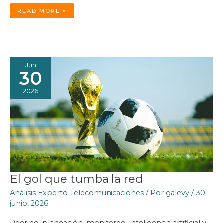
EL
READ MORE »
CONFLICTO
ENTRE
ECONOMÍA
DE
LA
ABUNDANCIA
Y
ECONOMÍA
DE
LA
Jun
ATENCIÓN
30
2026
El gol que tumba la red
Análisis Experto Telecomunicaciones
/ Por
galevy
/
30
junio, 2026
Peering, planeación, monitoreo, inteligencia artificial y