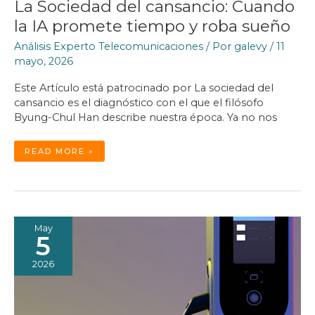
La Sociedad del cansancio: Cuando
la IA promete tiempo y roba sueño
Análisis Experto Telecomunicaciones
/ Por
galevy
/
11
mayo, 2026
Este Artículo está patrocinado por La sociedad del
cansancio es el diagnóstico con el que el filósofo
Byung-Chul Han describe nuestra época. Ya no nos
LA
READ MORE »
SOCIEDAD
DEL
CANSANCIO:
CUANDO
LA
IA
PROMETE
TIEMPO
Y
ROBA
May
SUEÑO
5
2026