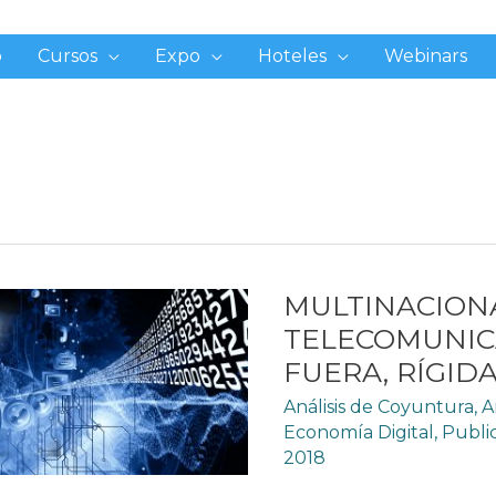
o
Cursos
Expo
Hoteles
Webinars
MULTINACION
TELECOMUNIC
FUERA, RÍGID
Análisis de Coyuntura
,
A
Economía Digital
,
Publi
2018