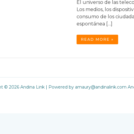
El universo de las tel
Los medios, los dispositi
consumo de los ciudada
espontánea […]
MULTINACIONALES
READ MORE »
DE
LAS
TELECOMUNICACIONE
GRANDES
POR
FUERA,
RÍGIDAS
POR
DENTRO
ht © 2026 Andina Link | Powered by amaury@andinalink.com And