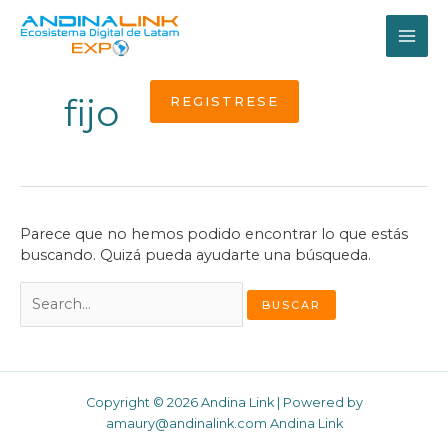
Ir
al
MAI
contenido
ME
fijo
REGISTRESE
Parece que no hemos podido encontrar lo que estás
buscando. Quizá pueda ayudarte una búsqueda.
Buscar
por:
Copyright © 2026 Andina Link | Powered by
amaury@andinalink.com Andina Link