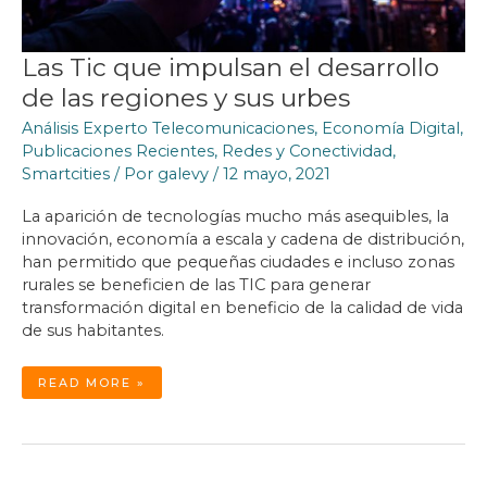
Las Tic que impulsan el desarrollo
de las regiones y sus urbes
Análisis Experto Telecomunicaciones
,
Economía Digital
,
Publicaciones Recientes
,
Redes y Conectividad
,
Smartcities
/ Por
galevy
/
12 mayo, 2021
La aparición de tecnologías mucho más asequibles, la
innovación, economía a escala y cadena de distribución,
han permitido que pequeñas ciudades e incluso zonas
rurales se beneficien de las TIC para generar
transformación digital en beneficio de la calidad de vida
de sus habitantes.
LAS
READ MORE »
TIC
QUE
IMPULSAN
EL
DESARROLLO
DE
LAS
REGIONES
Y