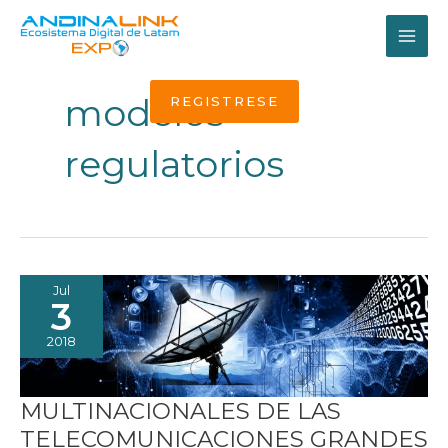
Ir
al
MAI
contenido
ME
modelos
REGISTRESE
regulatorios
Jul
3
2018
MULTINACIONALES DE LAS
TELECOMUNICACIONES GRANDES