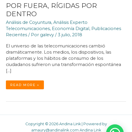
POR FUERA, RÍGIDAS POR
DENTRO
Análisis de Coyuntura
,
Análisis Experto
Telecomunicaciones
,
Economía Digital
,
Publicaciones
Recientes
/ Por
galevy
/
3 julio, 2018
El universo de las telecomunicaciones cambió
dramáticamente. Los medios, los dispositivos, las
plataformas y los hábitos de consumo de los
ciudadanos sufrieron una transformación espontánea
[…]
MULTINACIONALES
READ MORE »
DE
LAS
TELECOMUNICACIONES
GRANDES
POR
FUERA,
RÍGIDAS
POR
DENTRO
Copyright © 2026 Andina Link | Powered by
amaury@andinalink.com Andina Link