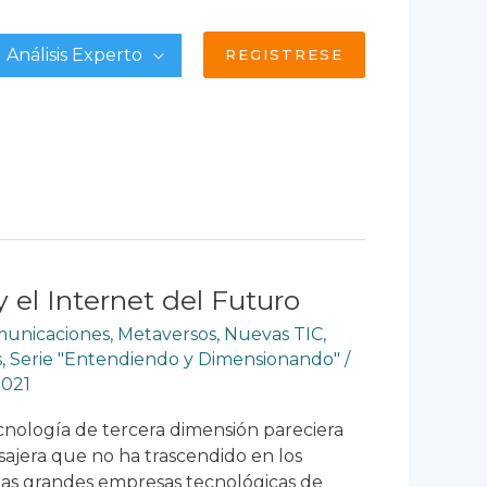
Análisis Experto
REGISTRESE
 el Internet del Futuro
omunicaciones
,
Metaversos
,
Nuevas TIC
,
s
,
Serie "Entendiendo y Dimensionando"
/
2021
nología de tercera dimensión pareciera
ajera que no ha trascendido en los
 las grandes empresas tecnológicas de