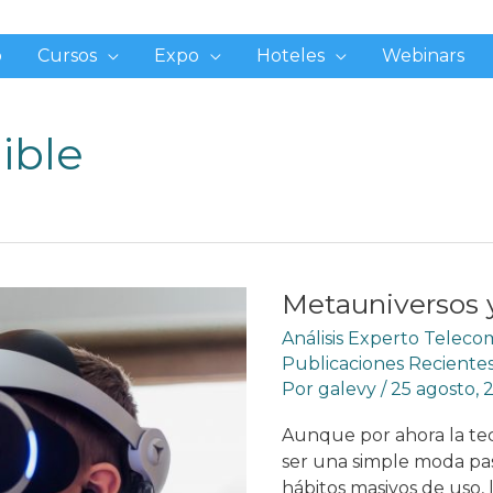
o
Cursos
Expo
Hoteles
Webinars
ible
Metauniversos y
Análisis Experto Telec
Publicaciones Reciente
Por
galevy
/
25 agosto, 
Aunque por ahora la tec
ser una simple moda pas
hábitos masivos de uso,