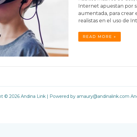
Internet apuestan por s
aumentada, para crear 
realistas en el uso de In
METAUNIVERSOS
READ MORE »
Y
EL
INTERNET
DEL
FUTURO
ht © 2026 Andina Link | Powered by amaury@andinalink.com And