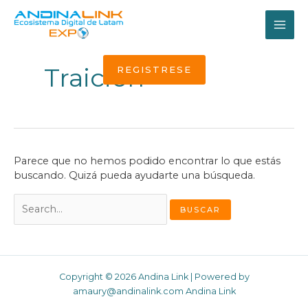
Ir
al
MAI
contenido
ME
Traición
REGISTRESE
Parece que no hemos podido encontrar lo que estás
buscando. Quizá pueda ayudarte una búsqueda.
Buscar
por:
Copyright © 2026 Andina Link | Powered by
amaury@andinalink.com Andina Link