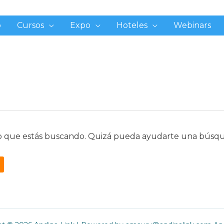
o
Cursos
Expo
Hoteles
Webinars
o que estás buscando. Quizá pueda ayudarte una búsq