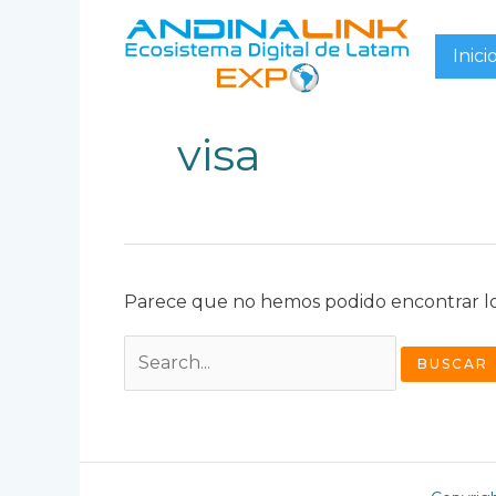
Ir
al
Inici
contenido
visa
Parece que no hemos podido encontrar l
Buscar
por: