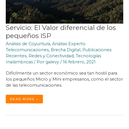
Servicio: El Valor diferencial de los
pequeños ISP
Análisis de Coyuntura
,
Análisis Experto
Telecomunicaciones
,
Brecha Digital
,
Publicaciones
Recientes
,
Redes y Conectividad
,
Tecnologías
Inalámbricas
/ Por
galevy
/
16 febrero, 2021
Difícilmente un sector económico sea tan hostil para
los pequeños Micro y Mini empresarios, como el sector
de las telecomunicaciones.
SERVICIO:
READ MORE »
EL
VALOR
DIFERENCIAL
DE
LOS
PEQUEÑOS
ISP