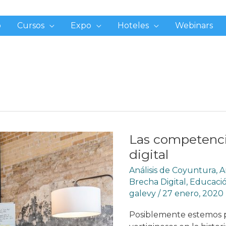
o
Cursos
Expo
Hoteles
Webinars
Las competencia
digital
Análisis de Coyuntura
,
A
Brecha Digital
,
Educació
galevy
/
27 enero, 2020
Posiblemente estemos 