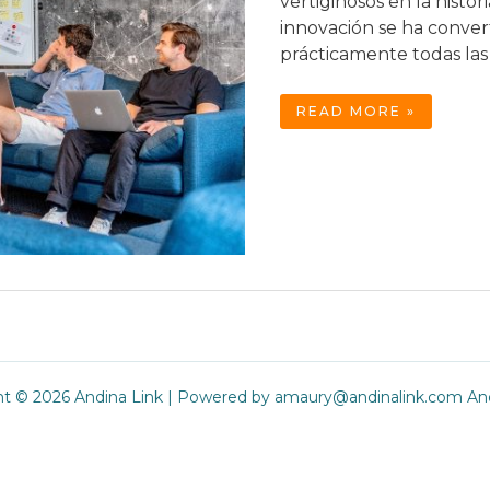
vertiginosos en la histo
innovación se ha conver
prácticamente todas las 
LAS
READ MORE »
COMPETENCIAS
PROFESIONALES
EN
LA
ERA
DIGITAL
ht © 2026 Andina Link | Powered by amaury@andinalink.com And