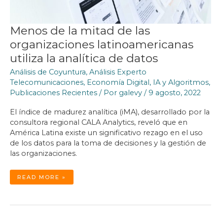
Menos de la mitad de las
organizaciones latinoamericanas
utiliza la analítica de datos
Análisis de Coyuntura
,
Análisis Experto
Telecomunicaciones
,
Economía Digital
,
IA y Algoritmos
,
Publicaciones Recientes
/ Por
galevy
/
9 agosto, 2022
El índice de madurez analítica (iMA), desarrollado por la
consultora regional CALA Analytics, reveló que en
América Latina existe un significativo rezago en el uso
de los datos para la toma de decisiones y la gestión de
las organizaciones.
MENOS
READ MORE »
DE
LA
MITAD
DE
LAS
ORGANIZACIONES
LATINOAMERICANAS
UTILIZA
LA