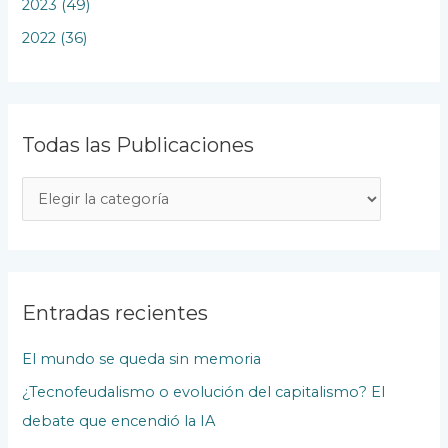
2023 (49)
2022 (36)
Todas las Publicaciones
T
o
d
a
s
Entradas recientes
l
El mundo se queda sin memoria
a
¿Tecnofeudalismo o evolución del capitalismo? El
s
debate que encendió la IA
P