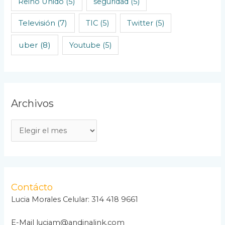
Reino Unido
(5)
seguridad
(5)
Televisión
(7)
TIC
(5)
Twitter
(5)
uber
(8)
Youtube
(5)
Archivos
A
r
c
h
i
Contácto
v
Lucia Morales Celular: 314 418 9661
o
E-Mail luciam@andinalink.com