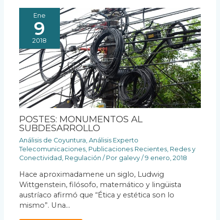
Ene
9
2018
POSTES: MONUMENTOS AL
SUBDESARROLLO
Análisis de Coyuntura
,
Análisis Experto
Telecomunicaciones
,
Publicaciones Recientes
,
Redes y
Conectividad
,
Regulación
/ Por
galevy
/
9 enero, 2018
Hace aproximadamene un siglo, Ludwig
Wittgenstein, filósofo, matemático y lingüista
austríaco afirmó que “Ética y estética son lo
mismo”. Una…