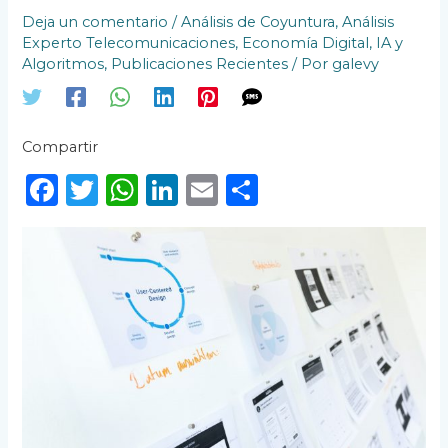
Deja un comentario
/
Análisis de Coyuntura
,
Análisis
Experto Telecomunicaciones
,
Economía Digital
,
IA y
Algoritmos
,
Publicaciones Recientes
/ Por
galevy
Compartir
F
T
W
Li
E
C
a
w
h
n
m
o
c
it
a
k
ai
m
e
te
ts
e
l
p
b
r
A
dI
ar
o
p
n
ti
o
p
r
k