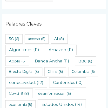
r
t
í
c
Palabras Claves
u
l
AI
(8)
5G
(6)
acceso
(5)
o
Algoritmos
(11)
Amazon
(11)
s
C
Banda Ancha
(11)
Apple
(6)
BBC
(6)
r
o
Brecha Digital
(5)
China
(5)
Colombia
(6)
n
conectividad.
(12)
Contenidos
(10)
o
l
Covid19
(8)
desinformación
(5)
ó
Estados Unidos
(14)
economía
(5)
g