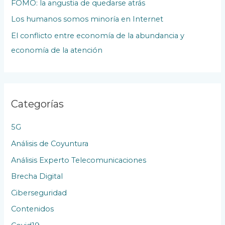
u
FOMO: la angustia de quedarse atrás
b
Los humanos somos minoría en Internet
l
El conflicto entre economía de la abundancia y
i
economía de la atención
c
a
c
Categorías
i
o
5G
n
Análisis de Coyuntura
e
Análisis Experto Telecomunicaciones
s
Brecha Digital
Ciberseguridad
Contenidos