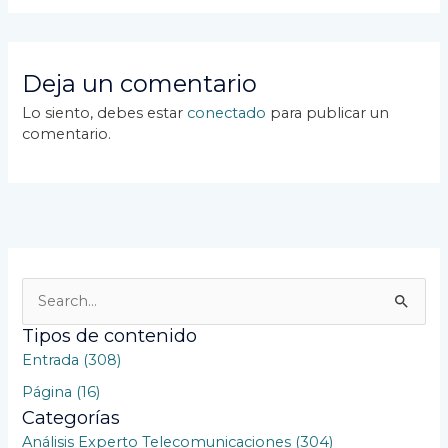
Deja un comentario
Lo siento, debes estar
conectado
para publicar un
comentario.
B
u
Tipos de contenido
s
Entrada (308)
c
Página (16)
a
Categorías
r
Análisis Experto Telecomunicaciones (304)