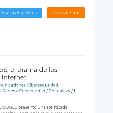
Análisis Experto
REGISTRESE
S, el drama de los
 Internet
omunicaciones
,
Ciberseguridad
,
s
,
Redes y Conectividad
/ Por
galevy
/
1
GOOGLE presentó una sofisticada