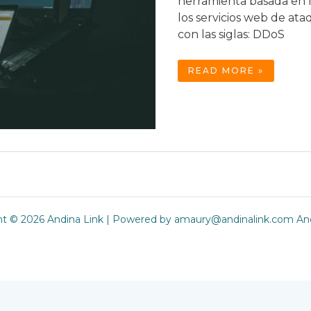
herramienta basada en 
los servicios web de at
con las siglas: DDoS
ATAQUES
READ MORE »
DE
DDOS,
EL
DRAMA
DE
LOS
PROVEEDORES
DE
INTERNET
ht © 2026 Andina Link | Powered by amaury@andinalink.com And