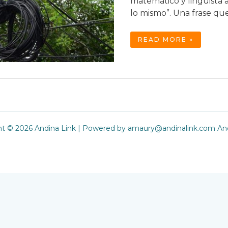
matemático y lingüista a
lo mismo”. Una frase qu
POSTES:
READ MORE »
MONUMENTOS
AL
SUBDESARROLLO
ht © 2026 Andina Link | Powered by amaury@andinalink.com And