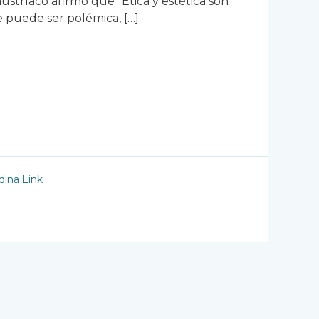
ustríaco afirmó que “Ética y estética son
e puede ser polémica, […]
ina Link