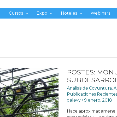
o
Cursos
Expo
Hoteles
Webinars
POSTES: MON
SUBDESARRO
Análisis de Coyuntura
,
A
Publicaciones Reciente
galevy
/
9 enero, 2018
Hace aproximadamene un 