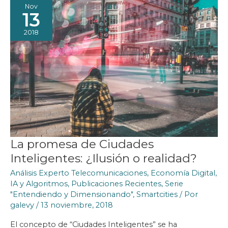
SUS
Nov
URBES
13
2018
La promesa de Ciudades
Inteligentes: ¿Ilusión o realidad?
Análisis Experto Telecomunicaciones
,
Economía Digital
,
IA y Algoritmos
,
Publicaciones Recientes
,
Serie
"Entendiendo y Dimensionando"
,
Smartcities
/ Por
galevy
/
13 noviembre, 2018
El concepto de “Ciudades Inteligentes” se ha