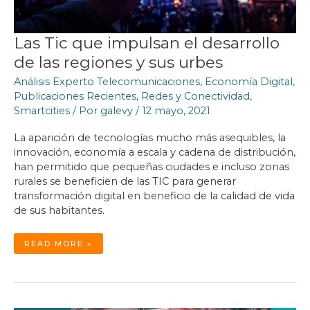
Las Tic que impulsan el desarrollo
de las regiones y sus urbes
Análisis Experto Telecomunicaciones
,
Economía Digital
,
Publicaciones Recientes
,
Redes y Conectividad
,
Smartcities
/ Por
galevy
/
12 mayo, 2021
La aparición de tecnologías mucho más asequibles, la
innovación, economía a escala y cadena de distribución,
han permitido que pequeñas ciudades e incluso zonas
rurales se beneficien de las TIC para generar
transformación digital en beneficio de la calidad de vida
de sus habitantes.
LAS
READ MORE »
TIC
QUE
IMPULSAN
EL
DESARROLLO
DE
LAS
REGIONES
Y