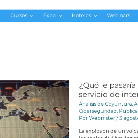
o
Cursos
Expo
Hoteles
Webinars
¿Qué le pasaría
servicio de int
Análisis de Coyuntura
,
A
Ciberseguridad
,
Publica
Por
Webmster
/
3 agost
La explosión de un volcá