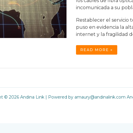
los cables de fibra ópti
incomunicada a su pobl
Restablecer el servicio 
puso en evidencia la al
internet y la fragilidad 
¿QUÉ
READ MORE »
LE
PASARÍA
A
LA
HUMANIDAD
SI
EL
SERVICIO
DE
INTERNET
FUERA
INTERRUMPIDO?
ht © 2026 Andina Link | Powered by amaury@andinalink.com And