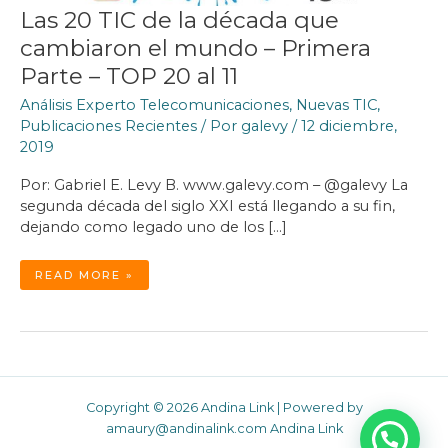
Las 20 TIC de la década que
cambiaron el mundo – Primera
Parte – TOP 20 al 11
Análisis Experto Telecomunicaciones
,
Nuevas TIC
,
Publicaciones Recientes
/ Por
galevy
/
12 diciembre,
2019
Por: Gabriel E. Levy B. www.galevy.com – @galevy La
segunda década del siglo XXI está llegando a su fin,
dejando como legado uno de los […]
LAS
READ MORE »
20
TIC
DE
LA
DÉCADA
QUE
CAMBIARON
EL
MUNDO
–
PRIMERA
PARTE
–
Copyright © 2026 Andina Link | Powered by
TOP
20
amaury@andinalink.com Andina Link
AL
11