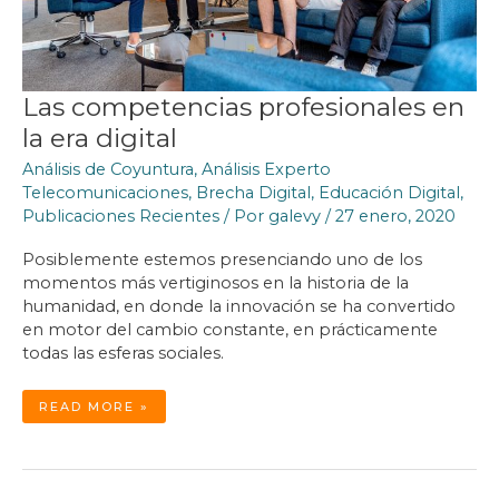
Las competencias profesionales en
la era digital
Análisis de Coyuntura
,
Análisis Experto
Telecomunicaciones
,
Brecha Digital
,
Educación Digital
,
Publicaciones Recientes
/ Por
galevy
/
27 enero, 2020
Posiblemente estemos presenciando uno de los
momentos más vertiginosos en la historia de la
humanidad, en donde la innovación se ha convertido
en motor del cambio constante, en prácticamente
todas las esferas sociales.
LAS
READ MORE »
COMPETENCIAS
PROFESIONALES
EN
LA
ERA
DIGITAL