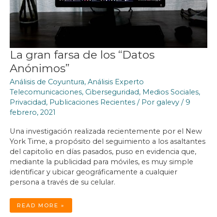
La gran farsa de los “Datos
Anónimos”
Análisis de Coyuntura
,
Análisis Experto
Telecomunicaciones
,
Ciberseguridad
,
Medios Sociales
,
Privacidad
,
Publicaciones Recientes
/ Por
galevy
/
9
febrero, 2021
Una investigación realizada recientemente por el New
York Time, a propósito del seguimiento a los asaltantes
del capitolio en días pasados, puso en evidencia que,
mediante la publicidad para móviles, es muy simple
identificar y ubicar geográficamente a cualquier
persona a través de su celular.
LA
READ MORE »
GRAN
FARSA