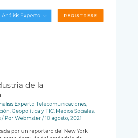
Análisis Experto
REGISTRESE
ustria de la
n
nálisis Experto Telecomunicaciones
,
ción
,
Geopolítica y TIC
,
Medios Sociales
,
s
/ Por
Webmster
/
10 agosto, 2021
icada por un reportero del New York