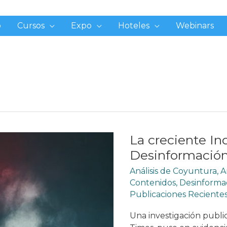
o
Cursos
Expo
Hoteles
Webinars
La creciente Ind
Desinformació
Análisis de Coyuntura
,
A
Contenidos
,
Desinforma
Publicaciones Reciente
Una investigación publ