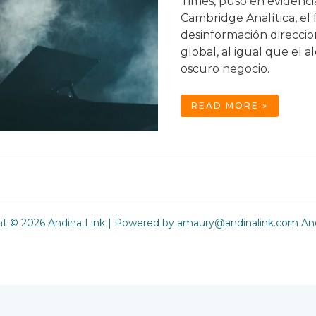
Times, puso en evidenc
Cambridge Analítica, el
desinformación direccio
global, al igual que el 
oscuro negocio.
LA
READ MORE »
CRECIENTE
INDUSTRIA
DE
LA
DESINFORMACIÓN
ht © 2026 Andina Link | Powered by amaury@andinalink.com And