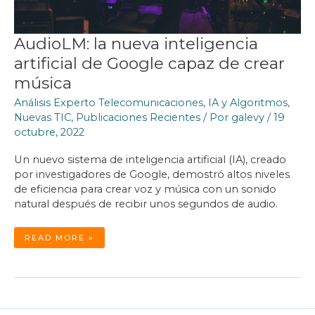
AudioLM: la nueva inteligencia
artificial de Google capaz de crear
música
Análisis Experto Telecomunicaciones
,
IA y Algoritmos
,
Nuevas TIC
,
Publicaciones Recientes
/ Por
galevy
/
19
octubre, 2022
Un nuevo sistema de inteligencia artificial (IA), creado
por investigadores de Google, demostró altos niveles
de eficiencia para crear voz y música con un sonido
natural después de recibir unos segundos de audio.
AUDIOLM:
READ MORE »
LA
NUEVA
INTELIGENCIA
ARTIFICIAL
DE
GOOGLE
CAPAZ
DE
CREAR
MÚSICA