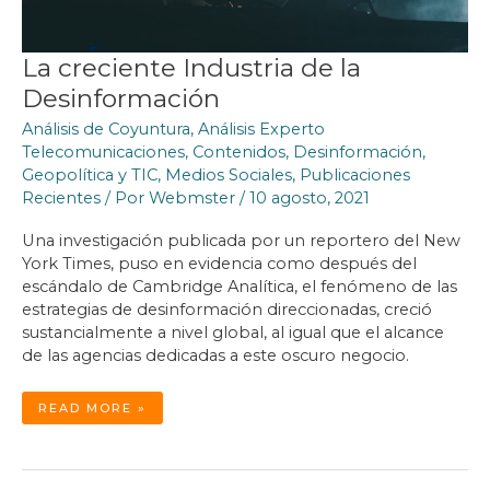
La creciente Industria de la
Desinformación
Análisis de Coyuntura
,
Análisis Experto
Telecomunicaciones
,
Contenidos
,
Desinformación
,
Geopolítica y TIC
,
Medios Sociales
,
Publicaciones
Recientes
/ Por
Webmster
/
10 agosto, 2021
Una investigación publicada por un reportero del New
York Times, puso en evidencia como después del
escándalo de Cambridge Analítica, el fenómeno de las
estrategias de desinformación direccionadas, creció
sustancialmente a nivel global, al igual que el alcance
de las agencias dedicadas a este oscuro negocio.
LA
READ MORE »
CRECIENTE
INDUSTRIA
DE
LA
DESINFORMACIÓN