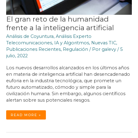
El gran reto de la humanidad
frente a la inteligencia artificial
Análisis de Coyuntura
,
Análisis Experto
Telecomunicaciones
,
IA y Algoritmos
,
Nuevas TIC
,
Publicaciones Recientes
,
Regulación
/ Por
galevy
/
5
julio, 2022
Los nuevos desarrollos alcanzados en los últimos años
en materia de inteligencia artificial han desencadenado
euforia en la industria tecnológica, que promete un
futuro automatizado, cómodo y simple para la
civilización humana. Sin embargo, algunos científicos
alertan sobre sus potenciales riesgos.
EL
READ MORE »
GRAN
RETO
DE
LA
HUMANIDAD
FRENTE
A