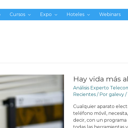
o
Cursos
Expo
Hoteles
Webinars
Hay vida más a
Análisis Experto Telec
Recientes
/ Por
galevy
/
Cualquier aparato elec
teléfono móvil, necesita,
decir, con un programa
todas las herramientas y