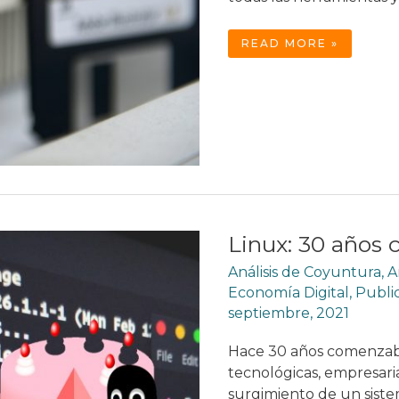
HAY
READ MORE »
VIDA
MÁS
ALLÁ
DE
WINDOWS
Linux: 30 años
Análisis de Coyuntura
,
A
Economía Digital
,
Publi
septiembre, 2021
Hace 30 años comenzaba
tecnológicas, empresaria
surgimiento de un siste