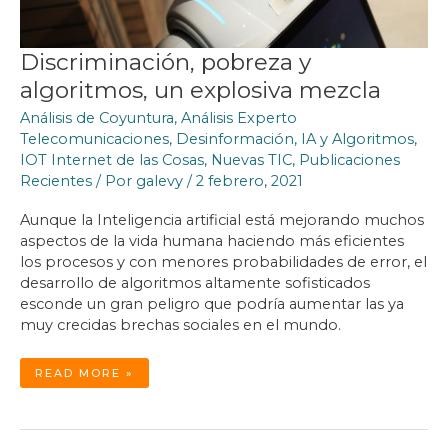
Discriminación, pobreza y
algoritmos, un explosiva mezcla
Análisis de Coyuntura
,
Análisis Experto
Telecomunicaciones
,
Desinformación
,
IA y Algoritmos
,
IOT Internet de las Cosas
,
Nuevas TIC
,
Publicaciones
Recientes
/ Por
galevy
/
2 febrero, 2021
Aunque la Inteligencia artificial está mejorando muchos
aspectos de la vida humana haciendo más eficientes
los procesos y con menores probabilidades de error, el
desarrollo de algoritmos altamente sofisticados
esconde un gran peligro que podría aumentar las ya
muy crecidas brechas sociales en el mundo.
DISCRIMINACIÓN,
READ MORE »
POBREZA
Y
ALGORITMOS,
UN
EXPLOSIVA
MEZCLA