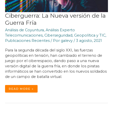
Ciberguerra: La Nueva versión de la
Guerra Fría
Análisis de Coyuntura
,
Análisis Experto
Telecomunicaciones
,
Ciberseguridad
,
Geopolítica y TIC
,
Publicaciones Recientes
/ Por
galevy
/
3 agosto, 2021
Para la segunda década del siglo XXI, las fuerzas
geopolíticas en tensión, han cambiado el terreno de
juego por el ciberespacio, dando paso a una nueva
versión digital de la guerra fría, en donde los piratas
informáticos se han convertido en los nuevos soldados
de un campo de batalla virtual.
CIBERGUERRA:
READ MORE »
LA
NUEVA
VERSIÓN
DE
LA
GUERRA
FRÍA