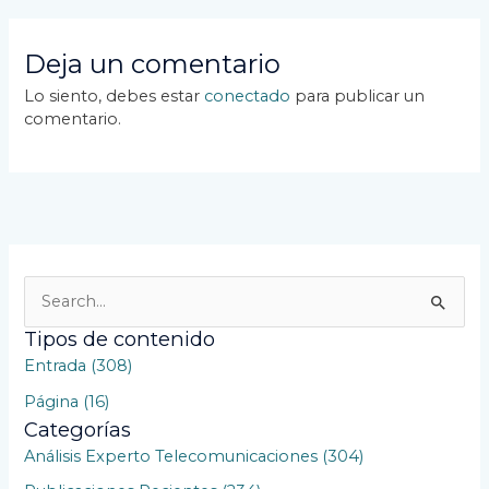
Deja un comentario
Lo siento, debes estar
conectado
para publicar un
comentario.
B
u
Tipos de contenido
s
Entrada (308)
c
Página (16)
a
Categorías
r
Análisis Experto Telecomunicaciones (304)
p