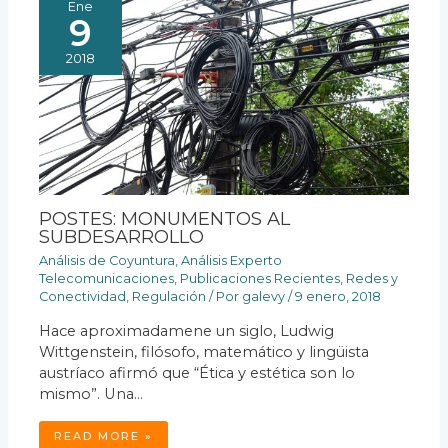
Ene
9
2018
POSTES: MONUMENTOS AL
SUBDESARROLLO
Análisis de Coyuntura
,
Análisis Experto
Telecomunicaciones
,
Publicaciones Recientes
,
Redes y
Conectividad
,
Regulación
/ Por
galevy
/
9 enero, 2018
Hace aproximadamene un siglo, Ludwig
Wittgenstein, filósofo, matemático y lingüista
austríaco afirmó que “Ética y estética son lo
mismo”. Una…
READ MORE »