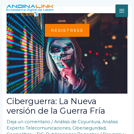
Ir
al
MAI
contenido
ME
REGISTRESE
Ciberguerra: La Nueva
versión de la Guerra Fría
Deja un comentario
/
Análisis de Coyuntura
,
Análisis
Experto Telecomunicaciones
,
Ciberseguridad
,