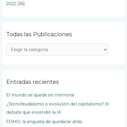
2022 (36)
Todas las Publicaciones
T
o
d
a
s
Entradas recientes
l
El mundo se queda sin memoria
a
¿Tecnofeudalismo o evolución del capitalismo? El
s
debate que encendió la IA
P
u
FOMO: la angustia de quedarse atrás