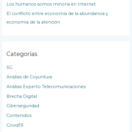
b
Los humanos somos minoría en Internet
l
El conflicto entre economía de la abundancia y
i
economía de la atención
c
a
c
Categorías
i
o
5G
n
Análisis de Coyuntura
e
Análisis Experto Telecomunicaciones
s
Brecha Digital
Ciberseguridad
Contenidos
Covid19