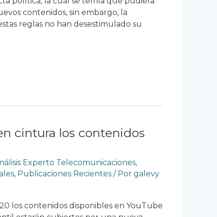
ta política, la cual se temía que pudiera
uevos contenidos, sin embargo, la
estas reglas no han desestimulado su
n cintura los contenidos
nálisis Experto Telecomunicaciones
,
ales
,
Publicaciones Recientes
/ Por
galevy
020 los contenidos disponibles en YouTube