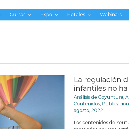
o
Cursos
Expo
Hoteles
Webinars
La regulación d
infantiles no h
Análisis de Coyuntura
,
A
Contenidos
,
Publicacion
agosto, 2022
Los contenidos de Youtub