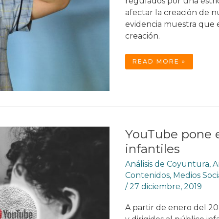
regulados por una estric
afectar la creación de n
evidencia muestra que 
creación.
LA
READ MORE »
REGULACIÓN
DIGITAL
DE
CONTENIDOS
INFANTILES
NO
HA
DESESTIMULADO
SU
CREACIÓN
YouTube pone e
infantiles
Análisis de Coyuntura
,
A
Contenidos
,
Medios Soci
/
27 diciembre, 2019
A partir de enero del 2