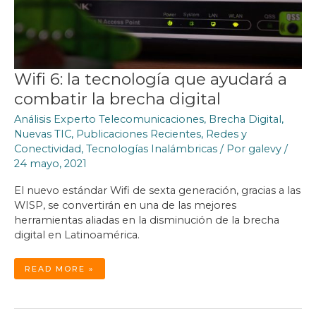
Wifi 6: la tecnología que ayudará a
combatir la brecha digital
Análisis Experto Telecomunicaciones
,
Brecha Digital
,
Nuevas TIC
,
Publicaciones Recientes
,
Redes y
Conectividad
,
Tecnologías Inalámbricas
/ Por
galevy
/
24 mayo, 2021
El nuevo estándar Wifi de sexta generación, gracias a las
WISP, se convertirán en una de las mejores
herramientas aliadas en la disminución de la brecha
digital en Latinoamérica.
WIFI
READ MORE »
6:
LA
TECNOLOGÍA
QUE
AYUDARÁ
A