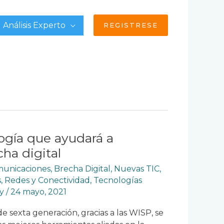
Análisis Experto
REGISTRESE
logía que ayudará a
cha digital
omunicaciones
,
Brecha Digital
,
Nuevas TIC
,
s
,
Redes y Conectividad
,
Tecnologías
vy
/
24 mayo, 2021
e sexta generación, gracias a las WISP, se