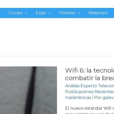
o
Cursos
Expo
Hoteles
Webinars
Wifi 6: la tecno
combatir la bre
Análisis Experto Telec
Publicaciones Reciente
Inalámbricas
/ Por
gale
El nuevo estándar Wifi d