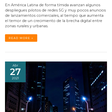
En América Latina de forma tímida avanzan algunos
despliegues pilotos de redes 5G y muy pocos anuncios
de lanzamientos comerciales, al tiempo que aumenta
el temor de un crecimiento de la brecha digital entre
zonas rurales y urbanas.
REDES
READ MORE »
5G
¿LA
NUEVA
BRECHA
DIGITAL
PARA
AMÉRICA
LATINA?
Abr
27
2021