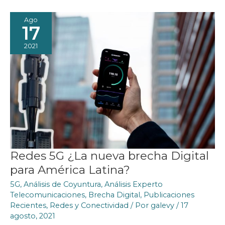
CONECTIVIDAD
INALÁMBRICA
Ago
17
2021
Redes 5G ¿La nueva brecha Digital
para América Latina?
5G
,
Análisis de Coyuntura
,
Análisis Experto
Telecomunicaciones
,
Brecha Digital
,
Publicaciones
Recientes
,
Redes y Conectividad
/ Por
galevy
/
17
agosto, 2021