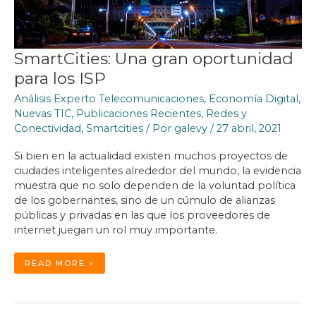
SmartCities: Una gran oportunidad
para los ISP
Análisis Experto Telecomunicaciones
,
Economía Digital
,
Nuevas TIC
,
Publicaciones Recientes
,
Redes y
Conectividad
,
Smartcities
/ Por
galevy
/
27 abril, 2021
Si bien en la actualidad existen muchos proyectos de
ciudades inteligentes alrededor del mundo, la evidencia
muestra que no solo dependen de la voluntad política
de los gobernantes, sino de un cúmulo de alianzas
públicas y privadas en las que los proveedores de
internet juegan un rol muy importante.
SMARTCITIES:
READ MORE »
UNA
GRAN
OPORTUNIDAD
PARA
LOS
ISP