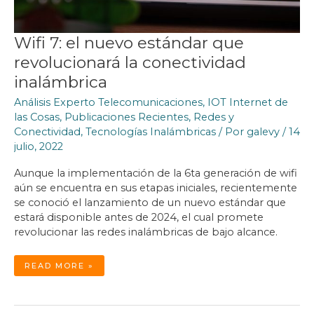
Wifi 7: el nuevo estándar que
revolucionará la conectividad
inalámbrica
Análisis Experto Telecomunicaciones
,
IOT Internet de
las Cosas
,
Publicaciones Recientes
,
Redes y
Conectividad
,
Tecnologías Inalámbricas
/ Por
galevy
/
14
julio, 2022
Aunque la implementación de la 6ta generación de wifi
aún se encuentra en sus etapas iniciales, recientemente
se conoció el lanzamiento de un nuevo estándar que
estará disponible antes de 2024, el cual promete
revolucionar las redes inalámbricas de bajo alcance.
WIFI
READ MORE »
7:
EL
NUEVO
ESTÁNDAR
QUE
REVOLUCIONARÁ
LA