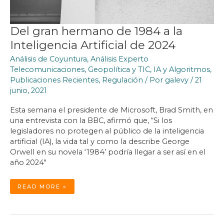
Del gran hermano de 1984 a la
Inteligencia Artificial de 2024
Análisis de Coyuntura
,
Análisis Experto
Telecomunicaciones
,
Geopolítica y TIC
,
IA y Algoritmos
,
Publicaciones Recientes
,
Regulación
/ Por
galevy
/
21
junio, 2021
Esta semana el presidente de Microsoft, Brad Smith, en
una entrevista con la BBC, afirmó que, “Si los
legisladores no protegen al público de la inteligencia
artificial (IA), la vida tal y como la describe George
Orwell en su novela ‘1984’ podría llegar a ser así en el
año 2024″
DEL
READ MORE »
GRAN
HERMANO
DE
1984
A
LA
INTELIGENCIA