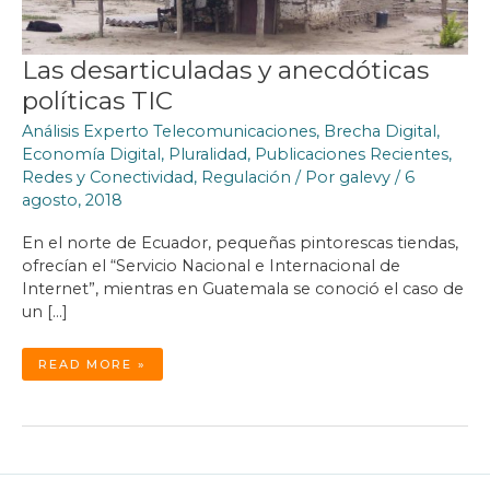
Las desarticuladas y anecdóticas
políticas TIC
Análisis Experto Telecomunicaciones
,
Brecha Digital
,
Economía Digital
,
Pluralidad
,
Publicaciones Recientes
,
Redes y Conectividad
,
Regulación
/ Por
galevy
/
6
agosto, 2018
En el norte de Ecuador, pequeñas pintorescas tiendas,
ofrecían el “Servicio Nacional e Internacional de
Internet”, mientras en Guatemala se conoció el caso de
un […]
LAS
READ MORE »
DESARTICULADAS
Y
ANECDÓTICAS
POLÍTICAS
TIC