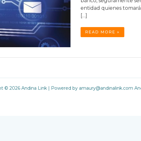
banco, seguramente ser
entidad quienes tomarán
[…]
NEUTRALIDAD
READ MORE »
DE
ALGORITMOS:
EL
NUEVO
DESAFÍO
REGULATORIO
ht © 2026 Andina Link | Powered by amaury@andinalink.com And