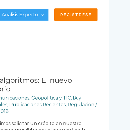
Análisis Experto
REGISTRESE
algoritmos: El nuevo
rio
omunicaciones
,
Geopolítica y TIC
,
IA y
ales
,
Publicaciones Recientes
,
Regulación
/
2018
os solicitar un crédito en nuestro