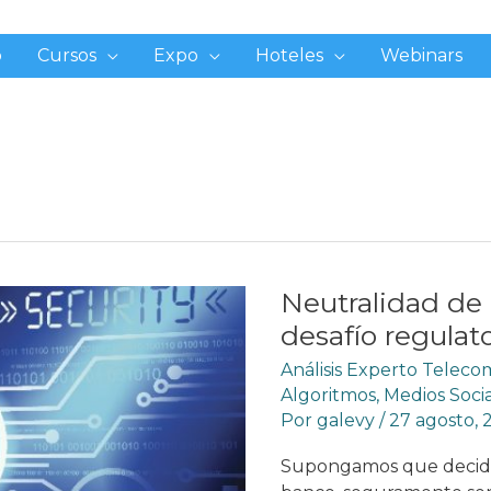
o
Cursos
Expo
Hoteles
Webinars
Neutralidad de 
desafío regulato
Análisis Experto Telec
Algoritmos
,
Medios Soci
Por
galevy
/
27 agosto, 
Supongamos que decidim