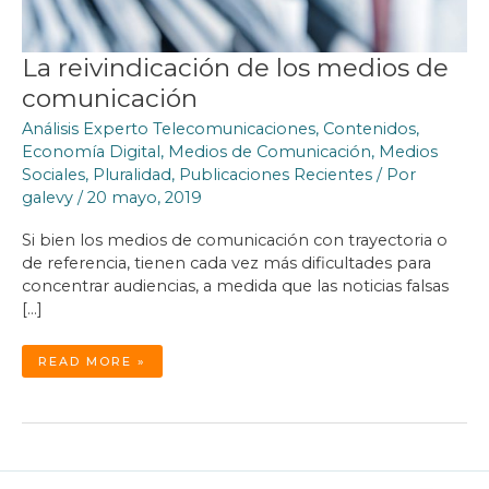
La reivindicación de los medios de
comunicación
Análisis Experto Telecomunicaciones
,
Contenidos
,
Economía Digital
,
Medios de Comunicación
,
Medios
Sociales
,
Pluralidad
,
Publicaciones Recientes
/ Por
galevy
/
20 mayo, 2019
Si bien los medios de comunicación con trayectoria o
de referencia, tienen cada vez más dificultades para
concentrar audiencias, a medida que las noticias falsas
[…]
LA
READ MORE »
REIVINDICACIÓN
DE
LOS
MEDIOS
DE
COMUNICACIÓN