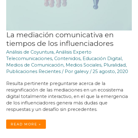
La mediación comunicativa en
tiempos de los influenciadores
Análisis de Coyuntura
,
Análisis Experto
Telecomunicaciones
,
Contenidos
,
Educación Digital
,
Medios de Comunicación
,
Medios Sociales
,
Pluralidad
,
Publicaciones Recientes
/ Por
galevy
/
25 agosto, 2020
Resulta pertinente preguntarse acerca de la
resignificación de las mediaciones en un ecosistema
digital totalmente interactivo, en el que la emergencia
de los influenciadores genera más dudas que
respuestas y un desafío sin precedentes.
LA
READ MORE »
MEDIACIÓN
COMUNICATIVA
EN
TIEMPOS