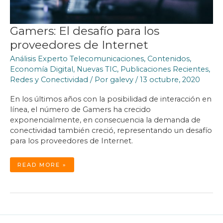
Gamers: El desafío para los
proveedores de Internet
Análisis Experto Telecomunicaciones
,
Contenidos
,
Economía Digital
,
Nuevas TIC
,
Publicaciones Recientes
,
Redes y Conectividad
/ Por
galevy
/
13 octubre, 2020
En los últimos años con la posibilidad de interacción en
línea, el número de Gamers ha crecido
exponencialmente, en consecuencia la demanda de
conectividad también creció, representando un desafío
para los proveedores de Internet.
GAMERS:
READ MORE »
EL
DESAFÍO
PARA
LOS
PROVEEDORES
DE
INTERNET