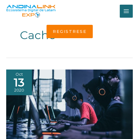
Ir
al
MAI
contenido
ME
Cache
REGISTRESE
Oct
13
2020