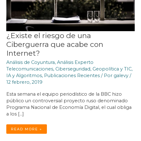
¿Existe el riesgo de una
Ciberguerra que acabe con
Internet?
Análisis de Coyuntura
,
Análisis Experto
Telecomunicaciones
,
Ciberseguridad
,
Geopolítica y TIC
,
IA y Algoritmos
,
Publicaciones Recientes
/ Por
galevy
/
12 febrero, 2019
Esta semana el equipo periodístico de la BBC hizo
público un controversial proyecto ruso denominado
Programa Nacional de Economía Digital, el cual obliga
a los […]
¿EXISTE
READ MORE »
EL
RIESGO
DE