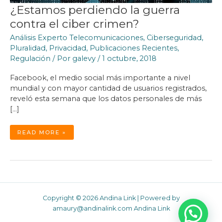
¿Estamos perdiendo la guerra
contra el ciber crimen?
Análisis Experto Telecomunicaciones
,
Ciberseguridad
,
Pluralidad
,
Privacidad
,
Publicaciones Recientes
,
Regulación
/ Por
galevy
/
1 octubre, 2018
Facebook, el medio social más importante a nivel
mundial y con mayor cantidad de usuarios registrados,
reveló esta semana que los datos personales de más
[…]
¿ESTAMOS
READ MORE »
PERDIENDO
LA
GUERRA
CONTRA
EL
CIBER
CRIMEN?
Copyright © 2026 Andina Link | Powered by
amaury@andinalink.com Andina Link