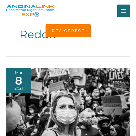
Ir
al
MAI
contenido
ME
Reddit
REGISTRESE
Mar
8
2021