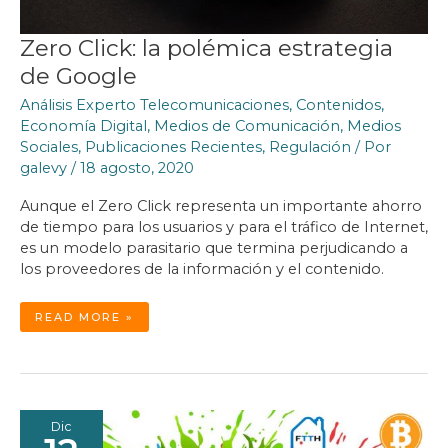
Zero Click: la polémica estrategia
de Google
Análisis Experto Telecomunicaciones
,
Contenidos
,
Economía Digital
,
Medios de Comunicación
,
Medios
Sociales
,
Publicaciones Recientes
,
Regulación
/ Por
galevy
/
18 agosto, 2020
Aunque el Zero Click representa un importante ahorro
de tiempo para los usuarios y para el tráfico de Internet,
es un modelo parasitario que termina perjudicando a
los proveedores de la información y el contenido.
ZERO
READ MORE »
CLICK:
LA
POLÉMICA
ESTRATEGIA
DE
GOOGLE
Dic