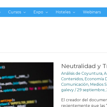
o
Cursos
Expo
Hoteles
Webinars
Neutralidad y 
Análisis de Coyuntura
,
A
Contenidos
,
Economía Di
Comunicación
,
Medios S
galevy
/
29 septiembre,
El creador del document
recientemente que las “