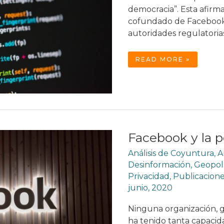
democracia”. Esta afirm
cofundado de Facebook 
autoridades regulatori
NEUTRALIDAD
READ MORE »
Y
TRANSPARENCIA
DE
ALGORITMOS
Facebook y la p
Análisis de Coyuntura
,
A
Desinformación
,
Geopolí
Privacidad
,
Publicacione
junio, 2020
Ninguna organización, g
ha tenido tanta capacida