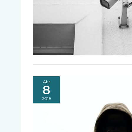
Abr
8
2019