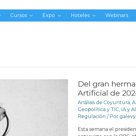
o
Cursos
Expo
Hoteles
Webinars
Del gran herman
Artificial de 20
Análisis de Coyuntura
,
A
Geopolítica y TIC
,
IA y A
Regulación
/ Por
galev
Esta semana el presiden