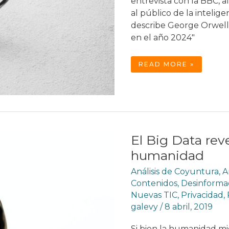
entrevista con la BBC, a
al público de la inteligenc
describe George Orwell e
en el año 2024″
DEL
READ MORE »
GRAN
HERMANO
DE
1984
A
LA
INTELIGENCIA
ARTIFICIAL
DE
2024
El Big Data reve
humanidad
Análisis de Coyuntura
,
A
Contenidos
,
Desinforma
Nuevas TIC
,
Privacidad
,
galevy
/
8 abril, 2019
Si bien la humanidad mi