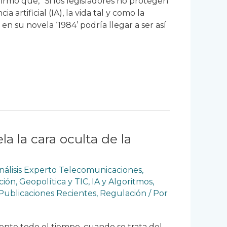
firmó que, “Si los legisladores no protegen
ia artificial (IA), la vida tal y como la
n su novela ‘1984’ podría llegar a ser así
la la cara oculta de la
nálisis Experto Telecomunicaciones
,
ción
,
Geopolítica y TIC
,
IA y Algoritmos
,
Publicaciones Recientes
,
Regulación
/ Por
ente todo el tiempo, cuando se trata del