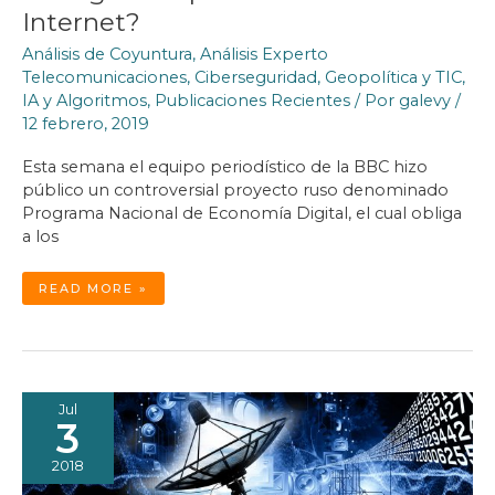
Internet?
Análisis de Coyuntura
,
Análisis Experto
Telecomunicaciones
,
Ciberseguridad
,
Geopolítica y TIC
,
IA y Algoritmos
,
Publicaciones Recientes
/ Por
galevy
/
12 febrero, 2019
Esta semana el equipo periodístico de la BBC hizo
público un controversial proyecto ruso denominado
Programa Nacional de Economía Digital, el cual obliga
a los
¿EXISTE
READ MORE »
EL
RIESGO
DE
UNA
CIBERGUERRA
QUE
ACABE
CON
INTERNET?
Jul
3
2018