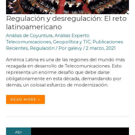
Regulación y desregulación: El reto
latinoamericano
Análisis de Coyuntura
,
Análisis Experto
Telecomunicaciones
,
Geopolítica y TIC
,
Publicaciones
Recientes
,
Regulación
/ Por
galevy
/
2 marzo, 2021
América Latina es una de las regiones del mundo más
rezagada en desarrollo de Telecomunicaciones. Esto
representa un enorme desafío que debe darse
obligatoriamente en esta década, demandando por
demás, un colosal esfuerzo de modernización.
REGULACIÓN
READ MORE »
Y
DESREGULACIÓN:
EL
RETO
LATINOAMERICANO
Abr