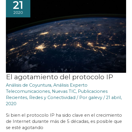
21
2020
El agotamiento del protocolo IP
Análisis de Coyuntura
,
Análisis Experto
Telecomunicaciones
,
Nuevas TIC
,
Publicaciones
Recientes
,
Redes y Conectividad
/ Por
galevy
/
21 abril,
2020
Si bien el protocolo IP ha sido clave en el crecimiento
de Internet durante más de 5 décadas, es posible que
se esté agotando