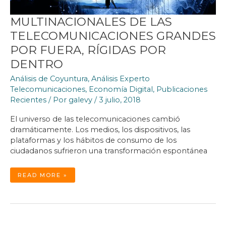
MULTINACIONALES DE LAS
TELECOMUNICACIONES GRANDES
POR FUERA, RÍGIDAS POR
DENTRO
Análisis de Coyuntura
,
Análisis Experto
Telecomunicaciones
,
Economía Digital
,
Publicaciones
Recientes
/ Por
galevy
/
3 julio, 2018
El universo de las telecomunicaciones cambió
dramáticamente. Los medios, los dispositivos, las
plataformas y los hábitos de consumo de los
ciudadanos sufrieron una transformación espontánea
MULTINACIONALES
READ MORE »
DE
LAS
TELECOMUNICACIONES
GRANDES
POR
FUERA,
RÍGIDAS
POR
DENTRO