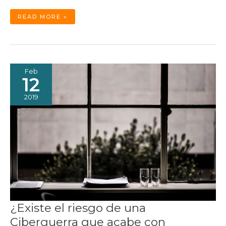
EL
READ MORE »
AGOTAMIENTO
DEL
PROTOCOLO
IP
Feb
12
2019
¿Existe el riesgo de una
Ciberguerra que acabe con