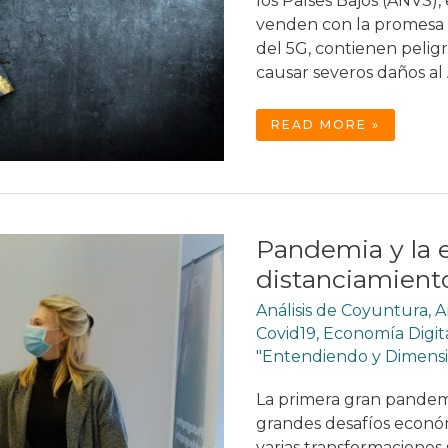
los Países Bajos (ANVS)
venden con la promesa d
del 5G, contienen pelig
causar severos daños al
EL
READ MORE »
PELIGROSO
MERCADO
DE
LOS
PRODUCTOS
“ANTI
5G”
Pandemia y la 
distanciamient
Análisis de Coyuntura
,
A
Covid19
,
Economía Digit
"Entendiendo y Dimens
La primera gran pandemi
grandes desafíos económ
varias transformaciones 