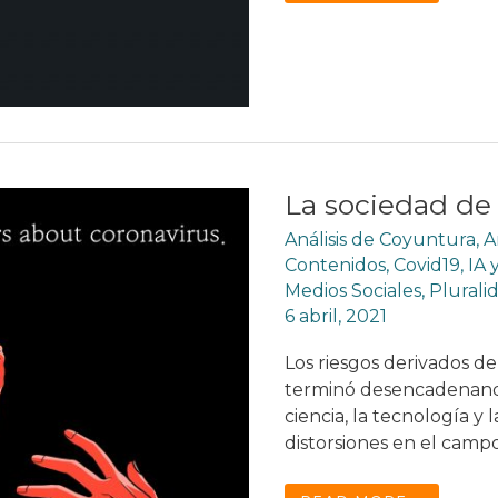
DEL
“SCRAPING”
Y
SU
PREOCUPANTE
ESCALAMIENTO
GLOBAL
La sociedad de
Análisis de Coyuntura
,
A
Contenidos
,
Covid19
,
IA 
Medios Sociales
,
Plurali
6 abril, 2021
Los riesgos derivados d
terminó desencadenand
ciencia, la tecnología y
distorsiones en el camp