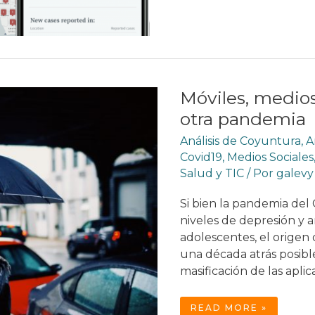
EL
COVID19
Móviles, medios
otra pandemia
Análisis de Coyuntura
,
A
Covid19
,
Medios Sociales
Salud y TIC
/ Por
galev
Si bien la pandemia del
niveles de depresión y 
adolescentes, el origen 
una década atrás posib
masificación de las aplic
MÓVILES,
READ MORE »