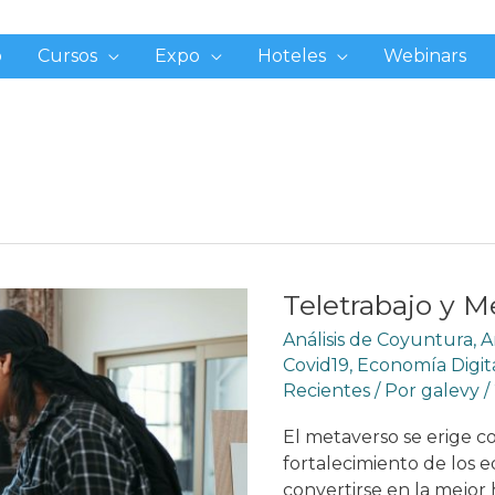
o
Cursos
Expo
Hoteles
Webinars
Teletrabajo y M
Análisis de Coyuntura
,
A
Covid19
,
Economía Digit
Recientes
/ Por
galevy
/
El metaverso se erige c
fortalecimiento de los 
convertirse en la mejor 