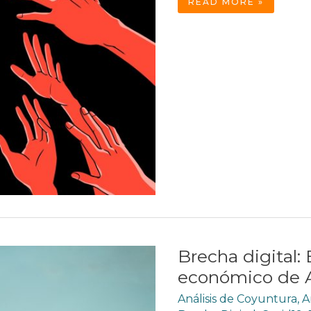
LA
READ MORE »
SOCIEDAD
DE
LA
DESINFORMACIÓN
Brecha digital: 
económico de A
Análisis de Coyuntura
,
A