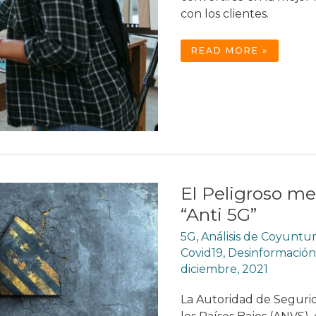
con los clientes.
TELETRABAJO
READ MORE »
Y
METAVERSO
El Peligroso me
“Anti 5G”
5G
,
Análisis de Coyuntu
Covid19
,
Desinformación
diciembre, 2021
La Autoridad de Seguri