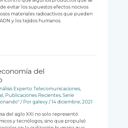
, encontró que algunos productos que se
e evitar los supuestos efectos nocivos
rosos materiales radioactivos que pueden
 ADN y los tejidos humanos.
economía del
o
nálisis Experto Telecomunicaciones
,
al
,
Publicaciones Recientes
,
Serie
ionando"
/ Por
galevy
/
14 diciembre, 2021
a del siglo XXI no solo representó
icos y tecnólogos, sino que propulsó
sociales en la civilización humana que