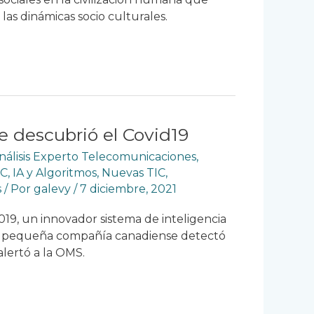
las dinámicas socio culturales.
e descubrió el Covid19
nálisis Experto Telecomunicaciones
,
IC
,
IA y Algoritmos
,
Nuevas TIC
,
s
/ Por
galevy
/
7 diciembre, 2021
019, un innovador sistema de inteligencia
una pequeña compañía canadiense detectó
alertó a la OMS.