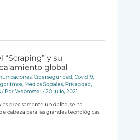
 “Scraping” y su
calamiento global
omunicaciones
,
Ciberseguridad
,
Covid19
,
lgoritmos
,
Medios Sociales
,
Privacidad
,
s
/ Por
Webmster
/
20 julio, 2021
 es precisamente un delito, se ha
de cabeza para las grandes tecnológicas