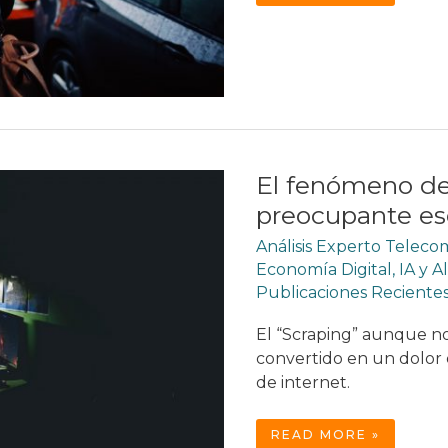
MEDIOS
SOCIALES
Y
DEPRESIÓN:
LA
OTRA
PANDEMIA
El fenómeno del
preocupante es
Análisis Experto Telec
Economía Digital
,
IA y A
Publicaciones Reciente
El “Scraping” aunque no
convertido en un dolor 
de internet.
EL
READ MORE »
FENÓMENO