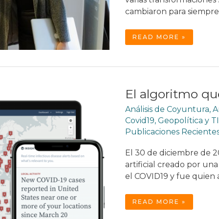
cambiaron para siempre 
PANDEMIA
READ MORE »
Y
LA
ECONOMÍA
DEL
DISTANCIAMIENTO
El algoritmo qu
Análisis de Coyuntura
,
A
Covid19
,
Geopolítica y T
Publicaciones Reciente
El 30 de diciembre de 2
artificial creado por 
el COVID19 y fue quien 
EL
READ MORE »
ALGORITMO
QUE
DESCUBRIÓ