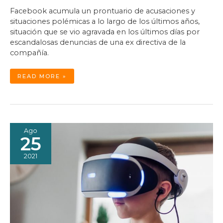
Facebook acumula un prontuario de acusaciones y
situaciones polémicas a lo largo de los últimos años,
situación que se vio agravada en los últimos días por
escandalosas denuncias de una ex directiva de la
compañía.
LA
READ MORE »
BANCARROTA
MORAL
DE
FACEBOOK
Ago
25
2021