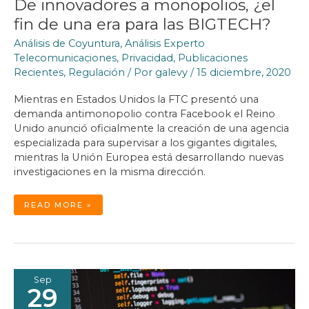
De innovadores a monopolios, ¿el
fin de una era para las BIGTECH?
Análisis de Coyuntura
,
Análisis Experto
Telecomunicaciones
,
Privacidad
,
Publicaciones
Recientes
,
Regulación
/ Por
galevy
/
15 diciembre, 2020
Mientras en Estados Unidos la FTC presentó una
demanda antimonopolio contra Facebook el Reino
Unido anunció oficialmente la creación de una agencia
especializada para supervisar a los gigantes digitales,
mientras la Unión Europea está desarrollando nuevas
investigaciones en la misma dirección.
DE
READ MORE »
INNOVADORES
A
MONOPOLIOS,
¿EL
FIN
DE
UNA
ERA
PARA
LAS
Sep
BIGTECH?
29