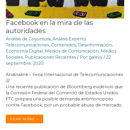
Facebook en la mira de las
autoridades
Análisis de Coyuntura
,
Análisis Experto
Telecomunicaciones
,
Contenidos
,
Desinformación
,
Economía Digital
,
Medios de Comunicación
,
Medios
Sociales
,
Publicaciones Recientes
/ Por
galevy
/
22
septiembre, 2020
Andinalink – Feria Internacional de Telecomunicaciones
///
Una reciente publicación de Bloomberg evidenció que
la Comisión Federal del Comercio de Estados Unidos
FTC prepara una posible demanda antimonopolio
contra Facebook, por un probable abuso de mercado.
FACEBOOK
READ MORE »
EN
LA
MIRA