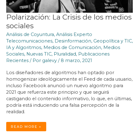
Polarización: La Crisis de los medios
sociales
Análisis de Coyuntura
,
Análisis Experto
Telecomunicaciones
,
Desinformación
,
Geopolítica y TIC
,
IA y Algoritmos
,
Medios de Comunicación
,
Medios
Sociales
,
Nuevas TIC
,
Pluralidad
,
Publicaciones
Recientes
/ Por
galevy
/
8 marzo, 2021
Los diseñadores de algoritmos han optado por
homogenizar ideológicamente el Feed de cada usuario,
incluso Facebook anunció un nuevo algoritmo para
2021 que refuerza este principio y que seguirá
castigando el contenido informativo, lo que, en últimas,
podría está induciendo una falsa percepción de la
realidad.
POLARIZACIÓN:
READ MORE »
LA
CRISIS
DE
LOS