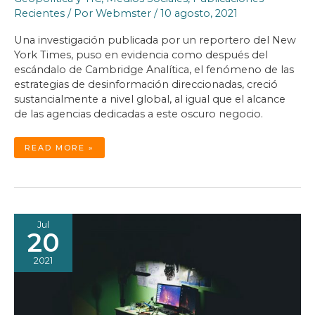
Recientes
/ Por
Webmster
/
10 agosto, 2021
Una investigación publicada por un reportero del New
York Times, puso en evidencia como después del
escándalo de Cambridge Analítica, el fenómeno de las
estrategias de desinformación direccionadas, creció
sustancialmente a nivel global, al igual que el alcance
de las agencias dedicadas a este oscuro negocio.
LA
READ MORE »
CRECIENTE
INDUSTRIA
DE
LA
DESINFORMACIÓN
Jul
20
2021