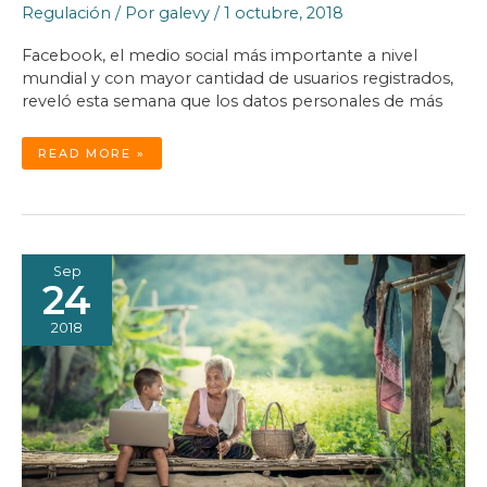
Regulación
/ Por
galevy
/
1 octubre, 2018
Facebook, el medio social más importante a nivel
mundial y con mayor cantidad de usuarios registrados,
reveló esta semana que los datos personales de más
¿ESTAMOS
READ MORE »
PERDIENDO
LA
GUERRA
CONTRA
EL
CIBER
CRIMEN?
Sep
24
2018