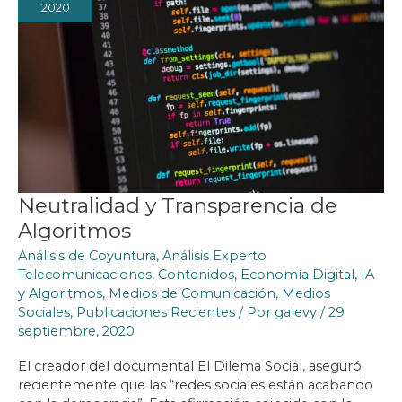
2020
Neutralidad y Transparencia de
Algoritmos
Análisis de Coyuntura
,
Análisis Experto
Telecomunicaciones
,
Contenidos
,
Economía Digital
,
IA
y Algoritmos
,
Medios de Comunicación
,
Medios
Sociales
,
Publicaciones Recientes
/ Por
galevy
/
29
septiembre, 2020
El creador del documental El Dilema Social, aseguró
recientemente que las “redes sociales están acabando