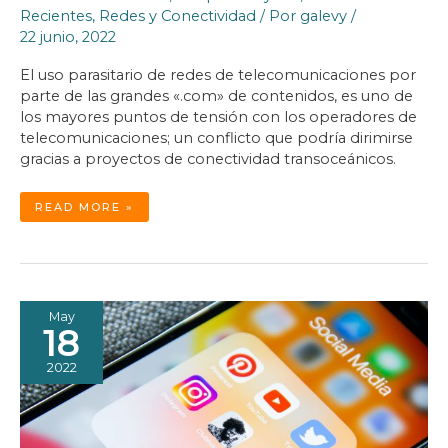
Recientes
,
Redes y Conectividad
/ Por
galevy
/
22 junio, 2022
El uso parasitario de redes de telecomunicaciones por
parte de las grandes «.com» de contenidos, es uno de
los mayores puntos de tensión con los operadores de
telecomunicaciones; un conflicto que podría dirimirse
gracias a proyectos de conectividad transoceánicos.
LA
READ MORE »
APUESTA
DE
SILICON
VALLEY
POR
CONTROLAR
LA
CONECTIVIDAD
TRANSOCEÁNICA
May
18
2022