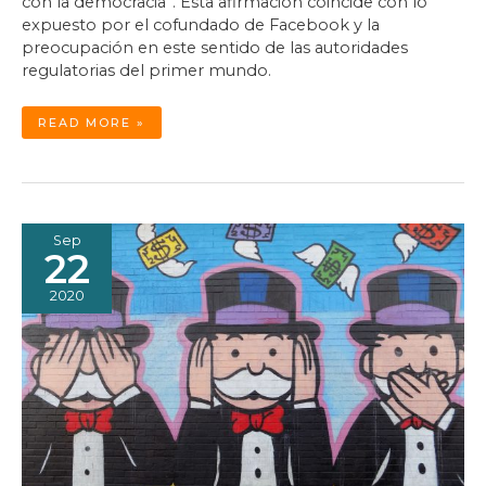
con la democracia”. Esta afirmación coincide con lo
expuesto por el cofundado de Facebook y la
preocupación en este sentido de las autoridades
regulatorias del primer mundo.
NEUTRALIDAD
READ MORE »
Y
TRANSPARENCIA
DE
ALGORITMOS
Sep
22
2020