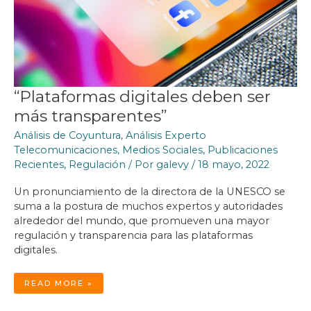
“Plataformas digitales deben ser
más transparentes”
Análisis de Coyuntura
,
Análisis Experto
Telecomunicaciones
,
Medios Sociales
,
Publicaciones
Recientes
,
Regulación
/ Por
galevy
/
18 mayo, 2022
Un pronunciamiento de la directora de la UNESCO se
suma a la postura de muchos expertos y autoridades
alrededor del mundo, que promueven una mayor
regulación y transparencia para las plataformas
digitales.
“PLATAFORMAS
READ MORE »
DIGITALES
DEBEN
SER
MÁS