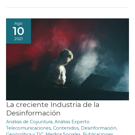
DEL
FUTURO
Ago
10
2021
La creciente Industria de la
Desinformación
Análisis de Coyuntura
,
Análisis Experto
Telecomunicaciones
,
Contenidos
,
Desinformación
,
Geopolítica y TIC
,
Medios Sociales
,
Publicaciones