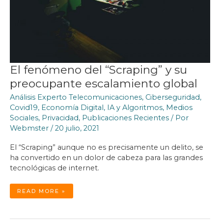
El fenómeno del “Scraping” y su
preocupante escalamiento global
Análisis Experto Telecomunicaciones
,
Ciberseguridad
,
Covid19
,
Economía Digital
,
IA y Algoritmos
,
Medios
Sociales
,
Privacidad
,
Publicaciones Recientes
/ Por
Webmster
/
20 julio, 2021
El “Scraping” aunque no es precisamente un delito, se
ha convertido en un dolor de cabeza para las grandes
tecnológicas de internet.
EL
READ MORE »
FENÓMENO
DEL
“SCRAPING”
Y
SU