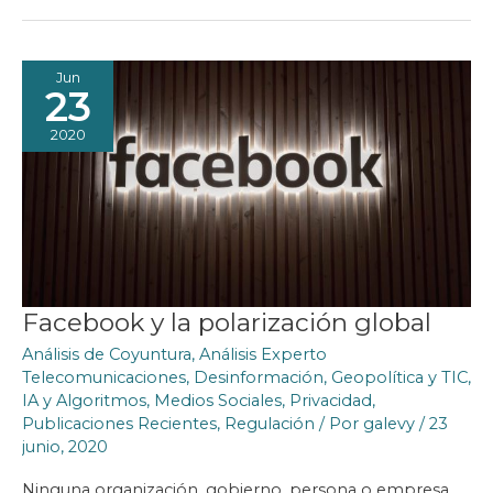
DE
LAS
AUTORIDADES
Jun
23
2020
Facebook y la polarización global
Análisis de Coyuntura
,
Análisis Experto
Telecomunicaciones
,
Desinformación
,
Geopolítica y TIC
,
IA y Algoritmos
,
Medios Sociales
,
Privacidad
,
Publicaciones Recientes
,
Regulación
/ Por
galevy
/
23
junio, 2020
Ninguna organización, gobierno, persona o empresa