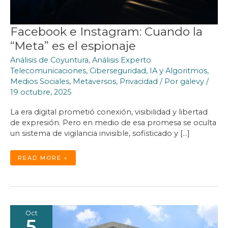
Facebook e Instagram: Cuando la
“Meta” es el espionaje
Análisis de Coyuntura
,
Análisis Experto
Telecomunicaciones
,
Ciberseguridad
,
IA y Algoritmos
,
Medios Sociales
,
Metaversos
,
Privacidad
/ Por
galevy
/
19 octubre, 2025
La era digital prometió conexión, visibilidad y libertad
de expresión. Pero en medio de esa promesa se oculta
un sistema de vigilancia invisible, sofisticado y […]
FACEBOOK
READ MORE »
E
INSTAGRAM:
CUANDO
LA
“META”
ES
EL
ESPIONAJE
Oct
5