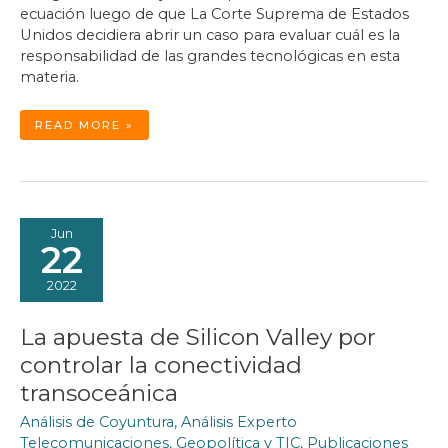
ecuación luego de que La Corte Suprema de Estados
Unidos decidiera abrir un caso para evaluar cuál es la
responsabilidad de las grandes tecnológicas en esta
materia.
EL
READ MORE »
FALLO
JUDICIAL
QUE
PODRÍA
CAMBIAR
EL
FUTURO
DE
LAS
REDES
Jun
SOCIALES
22
2022
La apuesta de Silicon Valley por
controlar la conectividad
transoceánica
Análisis de Coyuntura
,
Análisis Experto
Telecomunicaciones
,
Geopolítica y TIC
,
Publicaciones