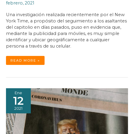
febrero, 2021
Una investigación realizada recientemente por el New
York Time, a propósito del seguimiento a los asaltantes
del capitolio en días pasados, puso en evidencia que,
mediante la publicidad para móviles, es muy simple
identificar y ubicar geográficamente a cualquier
persona a través de su celular.
LA
READ MORE »
GRAN
FARSA
DE
LOS
“DATOS
ANÓNIMOS”
Ene
12
2021