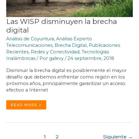
Las WISP disminuyen la brecha
digital
Análisis de Coyuntura
,
Análisis Experto
Telecomunicaciones
,
Brecha Digital
,
Publicaciones
Recientes
,
Redes y Conectividad
,
Tecnologías
Inalámbricas
/ Por
galevy
/
24 septiembre, 2018
Disminuir la brecha digital es posiblemente el mayor
desafío que debemos enfrentar como región en los
próximos años, principalmente garantizar un acceso
efectivo a Internet
LAS
READ MORE »
WISP
DISMINUYEN
LA
BRECHA
DIGITAL
Paginación
1
2
Siguiente
→