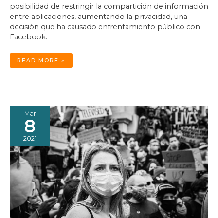
posibilidad de restringir la compartición de información
entre aplicaciones, aumentando la privacidad, una
decisión que ha causado enfrentamiento público con
Facebook.
LA
READ MORE »
DECISIÓN
DE
APPLE
QUE
DEFINIRÁ
EL
FUTURO
DE
LA
PRIVACIDAD
Mar
EN
EL
8
MUNDO
DIGITAL
2021