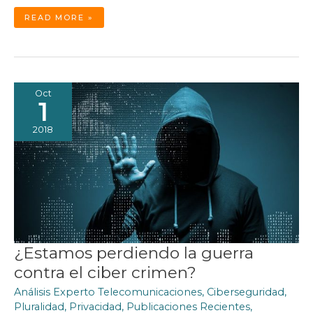
AMÉRICA
READ MORE »
LATINA:
LA
REGIÓN
DEL
MUNDO
QUE
MÁS
APLICACIONES
DE
REDES
Oct
SOCIALES
CONSUME
1
2018
¿Estamos perdiendo la guerra
contra el ciber crimen?
Análisis Experto Telecomunicaciones
,
Ciberseguridad
,
Pluralidad
,
Privacidad
,
Publicaciones Recientes
,