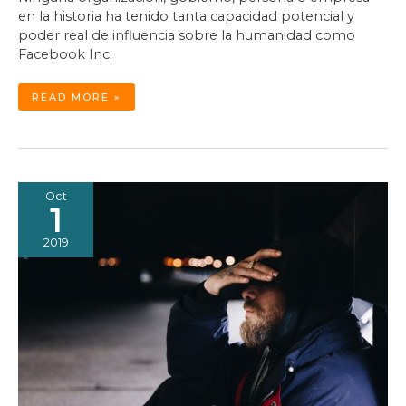
en la historia ha tenido tanta capacidad potencial y
poder real de influencia sobre la humanidad como
Facebook Inc.
FACEBOOK
READ MORE »
Y
LA
POLARIZACIÓN
GLOBAL
Oct
1
2019