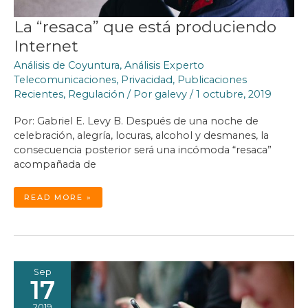
La “resaca” que está produciendo
Internet
Análisis de Coyuntura
,
Análisis Experto
Telecomunicaciones
,
Privacidad
,
Publicaciones
Recientes
,
Regulación
/ Por
galevy
/
1 octubre, 2019
Por: Gabriel E. Levy B. Después de una noche de
celebración, alegría, locuras, alcohol y desmanes, la
consecuencia posterior será una incómoda “resaca”
acompañada de
LA
READ MORE »
“RESACA”
QUE
ESTÁ
PRODUCIENDO
INTERNET
Sep
17
2019