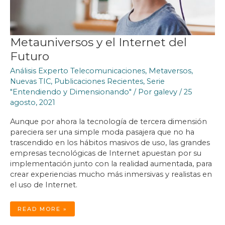
Metauniversos y el Internet del
Futuro
Análisis Experto Telecomunicaciones
,
Metaversos
,
Nuevas TIC
,
Publicaciones Recientes
,
Serie
"Entendiendo y Dimensionando"
/ Por
galevy
/
25
agosto, 2021
Aunque por ahora la tecnología de tercera dimensión
pareciera ser una simple moda pasajera que no ha
trascendido en los hábitos masivos de uso, las grandes
empresas tecnológicas de Internet apuestan por su
implementación junto con la realidad aumentada, para
crear experiencias mucho más inmersivas y realistas en
el uso de Internet.
METAUNIVERSOS
READ MORE »
Y
EL
INTERNET