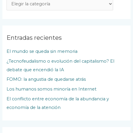
T
o
d
a
s
Entradas recientes
l
El mundo se queda sin memoria
a
¿Tecnofeudalismo o evolución del capitalismo? El
s
debate que encendió la IA
P
u
FOMO: la angustia de quedarse atrás
b
Los humanos somos minoría en Internet
l
El conflicto entre economía de la abundancia y
i
economía de la atención
c
a
c