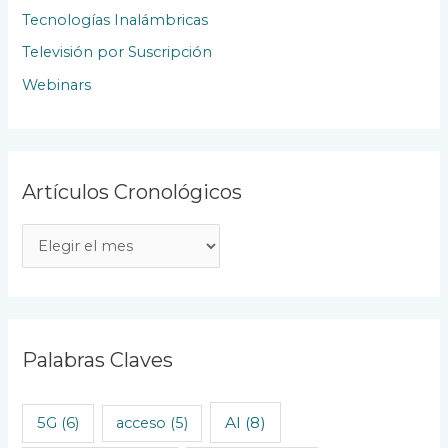
Tecnologías Inalámbricas
Televisión por Suscripción
Webinars
Artículos Cronológicos
A
r
t
í
c
Palabras Claves
u
l
AI
(8)
5G
(6)
acceso
(5)
o