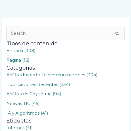
B
u
Tipos de contenido
s
Entrada (308)
c
Página (16)
a
Categorías
r
Análisis Experto Telecomunicaciones (304)
p
Publicaciones Recientes (234)
o
Análisis de Coyuntura (94)
r
Nuevas TIC (45)
:
IA y Algoritmos (41)
Etiquetas
Internet (31)