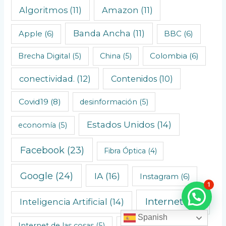
Algoritmos
(11)
Amazon
(11)
s
C
Banda Ancha
(11)
Apple
(6)
BBC
(6)
r
o
Brecha Digital
(5)
China
(5)
Colombia
(6)
n
conectividad.
(12)
Contenidos
(10)
o
l
Covid19
(8)
desinformación
(5)
ó
Estados Unidos
(14)
economía
(5)
g
i
Facebook
(23)
Fibra Óptica
(4)
c
o
Google
(24)
IA
(16)
Instagram
(6)
1
s
Internet
(31)
Inteligencia Artificial
(14)
Spanish
Internet de las cosas
(5)
ISP
(5)