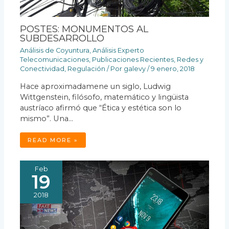
POSTES: MONUMENTOS AL
SUBDESARROLLO
Análisis de Coyuntura
,
Análisis Experto
Telecomunicaciones
,
Publicaciones Recientes
,
Redes y
Conectividad
,
Regulación
/ Por
galevy
/
9 enero, 2018
Hace aproximadamene un siglo, Ludwig
Wittgenstein, filósofo, matemático y lingüista
austríaco afirmó que “Ética y estética son lo
mismo”. Una…
READ MORE »
Feb
19
2018