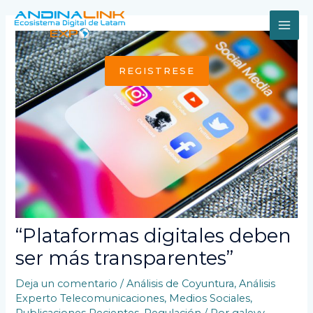
Ir
al
MAI
contenido
ME
REGISTRESE
“Plataformas digitales deben
ser más transparentes”
Deja un comentario
/
Análisis de Coyuntura
,
Análisis
Experto Telecomunicaciones
,
Medios Sociales
,