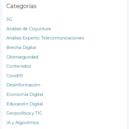
Categorías
i
o
5G
n
Análisis de Coyuntura
e
Análisis Experto Telecomunicaciones
s
Brecha Digital
Ciberseguridad
Contenidos
Covid19
Desinformación
Economía Digital
Educación Digital
Geopolítica y TIC
IA y Algoritmos