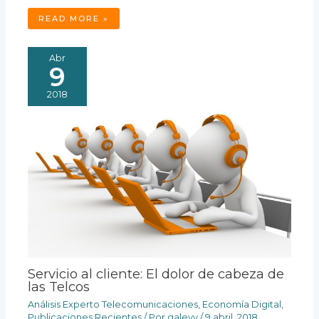
READ MORE »
Abr
9
2018
Servicio al cliente: El dolor de cabeza de
las Telcos
Análisis Experto Telecomunicaciones
,
Economía Digital
,
Publicaciones Recientes
/ Por
galevy
/
9 abril, 2018